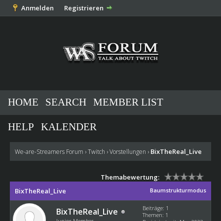
Anmelden
Registrieren
HOME
SEARCH
MEMBER LIST
HELP
KALENDER
BixTheReal_Live
We-are-Streamers Forum
›
Twitch
›
Vorstellungen
›
Themabewertung:
BixTheReal_Live
Baumstrukturmodus
Beiträge: 1
BixTheReal_Live
Themen: 1
Junior Member