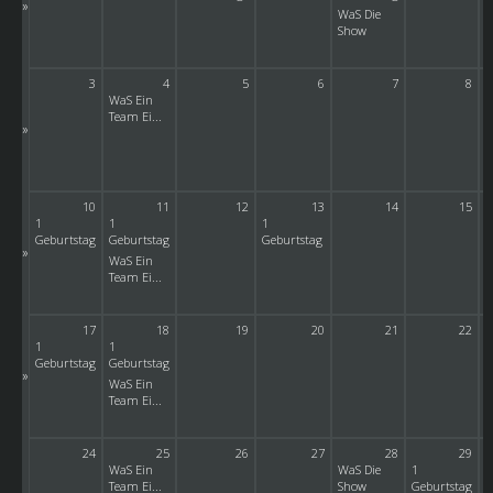
»
WaS Die
Show
3
4
5
6
7
8
WaS Ein
Team Ei...
L
»
P
10
11
12
13
14
15
1
1
1
Geburtstag
Geburtstag
Geburtstag
»
WaS Ein
Team Ei...
17
18
19
20
21
22
1
1
W
Geburtstag
Geburtstag
P
»
WaS Ein
Team Ei...
24
25
26
27
28
29
WaS Ein
WaS Die
1
Team Ei...
Show
Geburtstag