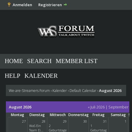
Anmelden
Registrieren
HOME
SEARCH
MEMBER LIST
HELP
KALENDER
August 2026
We-are-Streamers Forum
›
Kalender
›
Default Calendar
›
August 2026
« Juli 2026
|
September 2
Montag
Dienstag
Mittwoch
Donnerstag
Freitag
Samstag
S
27
28
29
30
31
1
WaS Ein
2
1
Team Ei...
Geburtstage
Geburtstag