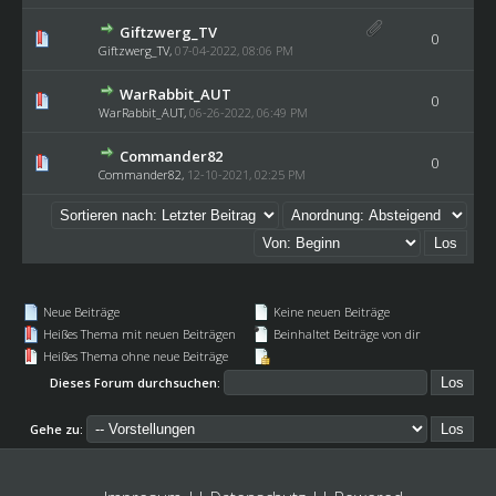
Giftzwerg_TV
0
Giftzwerg_TV
,
07-04-2022, 08:06 PM
WarRabbit_AUT
0
WarRabbit_AUT
,
06-26-2022, 06:49 PM
Commander82
0
Commander82
,
12-10-2021, 02:25 PM
Neue Beiträge
Keine neuen Beiträge
Heißes Thema mit neuen Beiträgen
Beinhaltet Beiträge von dir
Heißes Thema ohne neue Beiträge
Dieses Forum durchsuchen:
Gehe zu: