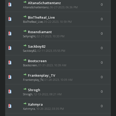
AltanaSchattentanz
0
AltanaSchattentanz
,
06-27-2023, 06:36 PM
BixTheReal_Live
0
BixTheReal_Live
,
05-22-2023, 10:59 PM
Rosendiamant
0
Sellynight
,
02-27-2023, 10:33 PM
Sackboy82
0
Sackboy82
,
02-11-2023, 05:55 PM
Bootscreen
0
Bootscreen
,
01-31-2023, 10:39 AM
Frankenplay:_TV
0
Frankenplay_TV
,
01-28-2023, 10:09 AM
Shrogh
0
Shrogh
,
12-13-2022, 08:21 AM
Xahmyra
0
Xahmyra
,
10-26-2022, 03:35 PM