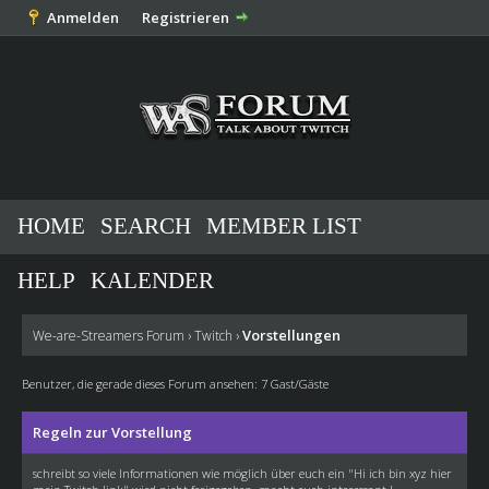
Anmelden
Registrieren
HOME
SEARCH
MEMBER LIST
HELP
KALENDER
Vorstellungen
We-are-Streamers Forum
›
Twitch
›
Benutzer, die gerade dieses Forum ansehen: 7 Gast/Gäste
Regeln zur Vorstellung
schreibt so viele Informationen wie möglich über euch ein "Hi ich bin xyz hier