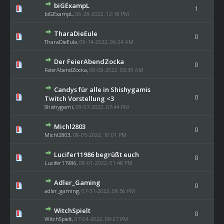
biGExampL
1
biGExampL
,
06-28-2022, 12:18 PM
TharaDieEule
0
TharaDieEule
,
09-14-2022, 06:24 AM
Der FeierAbendZocka
0
FeierAbendZocka
,
08-08-2022, 03:39 AM
Candys für alle in Shishygamis
0
Twitch Vorstellung <3
Shishygami
,
08-07-2022, 07:44 PM
Michl2803
0
Michl2803
,
08-05-2022, 10:01 PM
Lucifer11986 begrüßt euch
0
Lucifer11986
,
08-01-2022, 01:48 PM
Adler_Gaming
0
adler_gaming
,
07-31-2022, 08:56 PM
WitchSpielt
0
WitchSpielt
,
07-04-2022, 09:27 PM