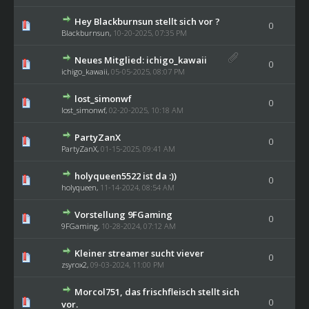
Hey Blackburnsun stellt sich vor ?
0
Blackburnsun
,
10-20-2025, 07:35 PM
Neues Mitglied: ichigo_kawaii
0
ichigo_kawaii
,
05-05-2025, 08:07 PM
lost_simonwf
0
lost_simonwf
,
02-20-2025, 10:18 AM
PartyZanX
0
PartyZanX
,
01-15-2025, 09:41 AM
holyqueen5522 ist da :))
0
holyqueen
,
11-14-2024, 08:54 AM
Vorstellung 9FGaming
0
9FGaming
,
10-28-2024, 07:12 AM
Kleiner streamer sucht viever
0
zsyrox2
,
09-03-2024, 11:00 PM
Morcol751, das frischfleisch stellt sich
0
vor.