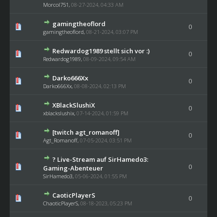
Morcol751
,
08-27-2024, 04:33 AM
gamingtheoflord
0
gamingtheoflord
,
08-21-2024, 03:07 PM
Redwardog1989 stellt sich vor :)
0
Redwardog1989
,
08-09-2024, 09:54 AM
Darko666Xx
0
Darko666Xx
,
08-08-2024, 02:13 PM
XBlackSlushiX
0
xblackslushix
,
07-14-2024, 01:59 PM
[twitch agt_romanoff]
0
Agt_Romanoff
,
07-05-2024, 03:51 PM
? Live-Stream auf SirHamedo3:
0
Gaming-Abenteuer
SirHamedo3
,
05-06-2024, 01:55 PM
CaoticPlayerS
0
ChaoticPlayerS
,
08-18-2023, 05:23 PM