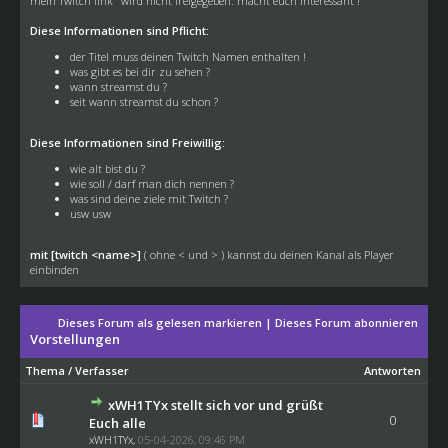
mein Twitch link" wird nicht freigegeben. macht euch interessant !
Diese Informationen sind Pflicht:
der Titel muss deinen Twitch Namen enthalten !
was gibt es bei dir zu sehen ?
wann streamst du ?
seit wann streamst du schon ?
Diese Informationen sind Freiwillig:
wie alt bist du ?
wie soll / darf man dich nennen ?
was sind deine ziele mit Twitch ?
usw usw
mit [twitch <name>]
( ohne < und > ) kannst du deinen Kanal als Player
einbinden
Dieses Forum als gelesen markieren
|
Dieses Forum abonnieren
Vorstellungen
Thema
/
Verfasser
Antworten
xWH1TYx stellt sich vor und grüßt
0
Euch alle
xWH1TYx
,
05-04-2026, 09:46 PM