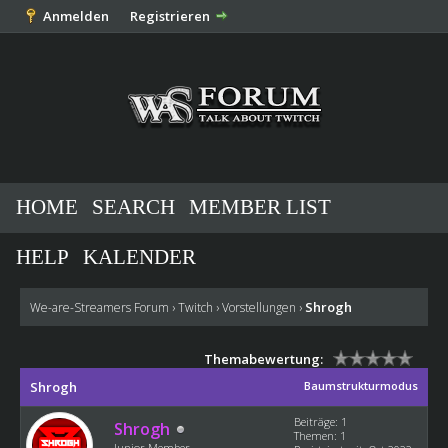
Anmelden
Registrieren
HOME
SEARCH
MEMBER LIST
HELP
KALENDER
Shrogh
We-are-Streamers Forum
›
Twitch
›
Vorstellungen
›
Themabewertung:
Shrogh
Baumstrukturmodus
Beiträge: 1
Shrogh
Themen: 1
Junior Member