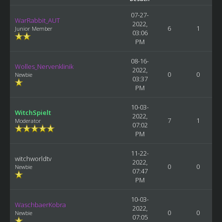
07-27-
WarRabbit_AUT
2022,
6
1
Junior Member
03:06
PM
08-16-
Wolles_Nervenklinik
2022,
0
0
Newbie
03:37
PM
10-03-
WitchSpielt
2022,
7
1
Moderator
07:02
PM
11-22-
witchworldtv
2022,
0
0
Newbie
07:47
PM
10-03-
WaschbaerKobra
2022,
0
0
Newbie
07:05