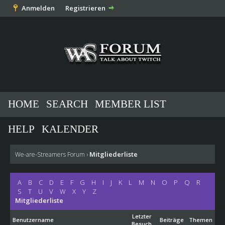
Anmelden
Registrieren
HOME
SEARCH
MEMBER LIST
HELP
KALENDER
Mitgliederliste
We-are-Streamers Forum
›
A
B
C
D
E
F
G
H
I
J
K
L
M
N
O
P
Q
R
S
T
U
V
W
X
Y
Z
Mitgliederliste
Letzter
Benutzername
Beiträge
Themen
Besuch