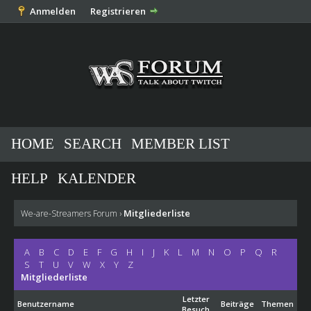
Anmelden
Registrieren
HOME
SEARCH
MEMBER LIST
HELP
KALENDER
Mitgliederliste
We-are-Streamers Forum
›
A
B
C
D
E
F
G
H
I
J
K
L
M
N
O
P
Q
R
S
T
U
V
W
X
Y
Z
Mitgliederliste
Letzter
Benutzername
Beiträge
Themen
Besuch