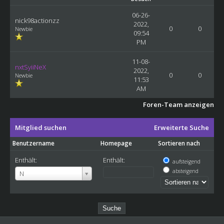
06-26-
nick98actionzz
2022,
0
0
Newbie
09:54
PM
11-08-
nxtSyiiNeX
2022,
0
0
Newbie
11:53
AM
Foren-Team anzeigen
Mitglied suchen
Erweiterte Suche
Benutzername
Homepage
Sortieren nach
Enthält:
Enthält:
aufsteigend
Benutzername
absteigend
N