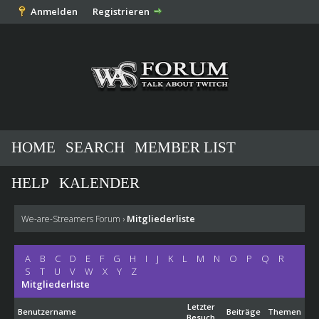
Anmelden
Registrieren
HOME
SEARCH
MEMBER LIST
HELP
KALENDER
Mitgliederliste
We-are-Streamers Forum
›
A
B
C
D
E
F
G
H
I
J
K
L
M
N
O
P
Q
R
S
T
U
V
W
X
Y
Z
Mitgliederliste
Letzter
Benutzername
Beiträge
Themen
Besuch