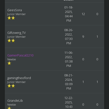
01-18-
GeesSora
2025,
12
0
Junior Member
04:44
PM
08-26-
Giftzwerg_TV
2022,
9
1
Junior Member
07:30
PM
11-06-
GamerPascal2210
2022,
0
0
Newbie
01:38
PM
08-21-
gamingtheoflord
2024,
1
1
Junior Member
03:09
PM
12-22-
GrandeLib
2025,
0
0
Newbie
10:43