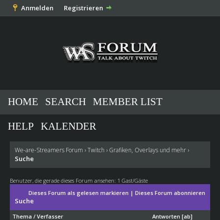
Anmelden
Registrieren
HOME
SEARCH
MEMBER LIST
HELP
KALENDER
We-are-Streamers Forum
›
Twitch
›
Grafiken, Overlays und mehr
›
Suche
Benutzer, die gerade dieses Forum ansehen: 1 Gast/Gäste
Dieses Forum als gelesen markieren
|
Dieses Forum abonnieren
Suche
Thema
/
Verfasser
Antworten
[
ab
]