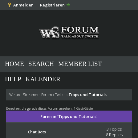
Anmelden
Registrieren
HOME
SEARCH
MEMBER LIST
HELP
KALENDER
Tipps und Tutorials
We-are-Streamers Forum
›
Twitch
›
Benutzer, die gerade dieses Forum ansehen: 1 Gast/Gäste
Foren in 'Tipps und Tutorials'
3 Topics
Chat Bots
8 Replies