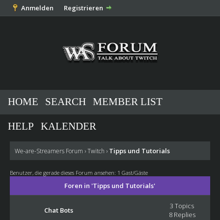
Anmelden
Registrieren
HOME
SEARCH
MEMBER LIST
HELP
KALENDER
Tipps und Tutorials
We-are-Streamers Forum
›
Twitch
›
Benutzer, die gerade dieses Forum ansehen: 1 Gast/Gäste
Foren in 'Tipps und Tutorials'
3 Topics
Chat Bots
8 Replies