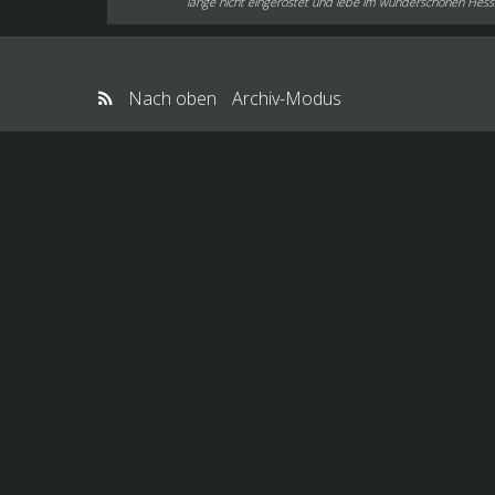
lange nicht eingerostet und lebe im wunderschönen Hessen
Nach oben
Archiv-Modus