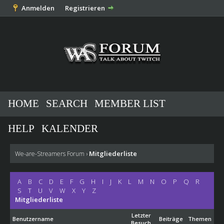
Anmelden
Registrieren
HOME
SEARCH
MEMBER LIST
HELP
KALENDER
Mitgliederliste
We-are-Streamers Forum
›
A
B
C
D
E
F
G
H
I
J
K
L
M
N
O
P
Q
R
S
T
U
V
W
X
Y
Z
Mitgliederliste
Letzter
Benutzername
Beiträge
Themen
Besuch