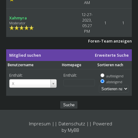
AM
12-27-
Xahmyra
2023,
1
1
Moderator
05:27
PM
Foren-Team anzeigen
Mitglied suchen
Erweiterte Suche
Benutzername
Homepage
Sortieren nach
Enthält:
Enthält:
aufsteigend
Benutzername
absteigend
X
Impresum
||
Datenschutz
|| Powered
by
MyBB