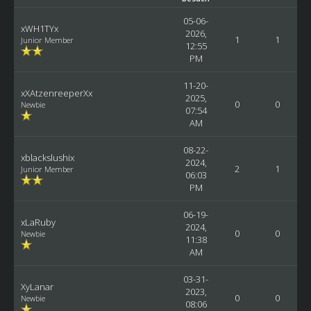
05-06-
xWH1TYx
2026,
1
1
Junior Member
12:55
PM
11-20-
xXAtzenreeperXx
2025,
0
0
Newbie
07:54
AM
08-22-
xblackslushix
2024,
2
1
Junior Member
06:03
PM
06-19-
xLaRuby
2024,
0
0
Newbie
11:38
AM
03-31-
XyLanar
2023,
0
0
Newbie
08:06