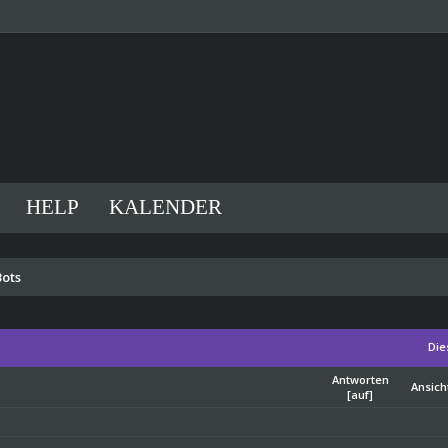
HELP
KALENDER
Bots
Die
Antworten
Ansich
[
auf
]