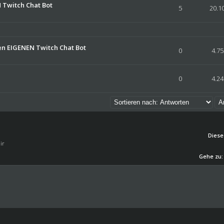
 Twitch Chat Bot
 5 durchschnittlich
2
3
4
5
5
20.1
en EIGENEN Twitch Chat Bot
 5 durchschnittlich
2
3
4
5
0
4.75
 5 durchschnittlich
2
3
4
5
0
4.24
Diese
ir
Gehe zu: