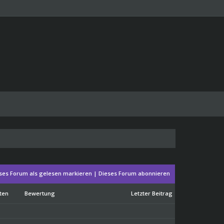
ses Forum als gelesen markieren
|
Dieses Forum abonnieren
ten
Bewertung
Letzter Beitrag