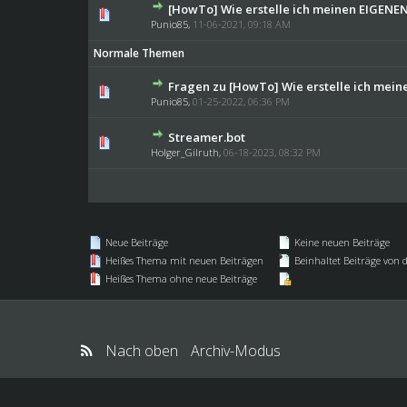
[HowTo] Wie erstelle ich meinen EIGENEN
0 Bewertung(en) - 0 von
1
Punio85
,
11-06-2021, 09:18 AM
Normale Themen
Fragen zu [HowTo] Wie erstelle ich mein
0 Bewertung(en) - 0 von
1
Punio85
,
01-25-2022, 06:36 PM
Streamer.bot
0 Bewertung(en) - 0 von
1
Holger_Gilruth
,
06-18-2023, 08:32 PM
Neue Beiträge
Keine neuen Beiträge
Heißes Thema mit neuen Beiträgen
Beinhaltet Beiträge von d
Heißes Thema ohne neue Beiträge
Nach oben
Archiv-Modus